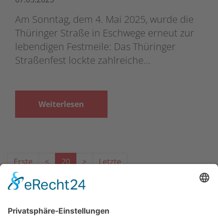
Am Sonntag, dem 4. Mai 2025, wurde die
Thüringer Straße in Eschwege erneut zur
lebendigen Festmeile: Das Thüringer
Straßenfest lockte zahlreiche…
Weiterlesen
Erste
<
20
>
Letzte
Das Projekt zur Implementierung der Einheitlichen