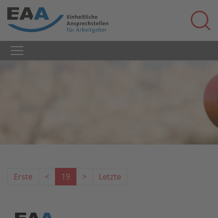
Erste
<
19
>
Letzte