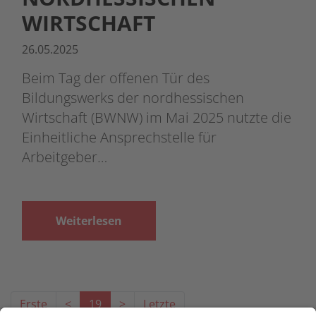
WIRTSCHAFT
26.05.2025
Beim Tag der offenen Tür des
Bildungswerks der nordhessischen
Wirtschaft (BWNW) im Mai 2025 nutzte die
Einheitliche Ansprechstelle für
Arbeitgeber…
Weiterlesen
Erste
<
19
>
Letzte