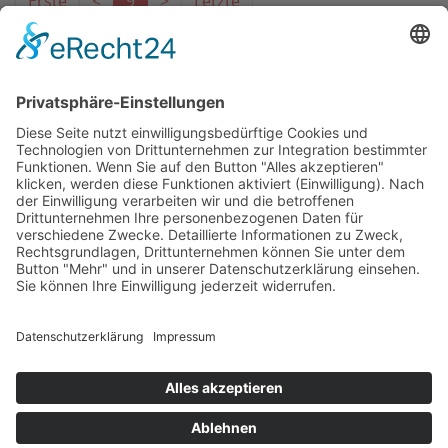
Erste
<
9
>
Letzte
Das Projekt zur Implementierung der Einheitlichen
Ansprechstellen für Arbeitgeber gemäß § 185a SGB IX in
Hessen wird gefördert aus Mitteln des LWV Hessen
Integrationsamtes. Das Projekt wird unter Einbindung
des Hessischen Ministeriums für Arbeit, Integration,
Jugend und Soziales von der Forschungsstelle des
Bildungswerks der Hessischen Wirtschaft e. V.
durchgeführt.