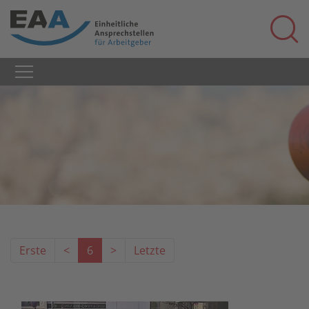
Erste
<
6
>
Letzte