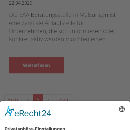
22.04.2026
Die EAA Beratungsstelle in Melsungen ist
eine zentrale Anlaufstelle für
Unternehmen, die sich informieren oder
konkret aktiv werden möchten einen…
Weiterlesen
Erste
<
6
>
Letzte