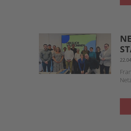
NE
ST
22.0
Fran
Netz