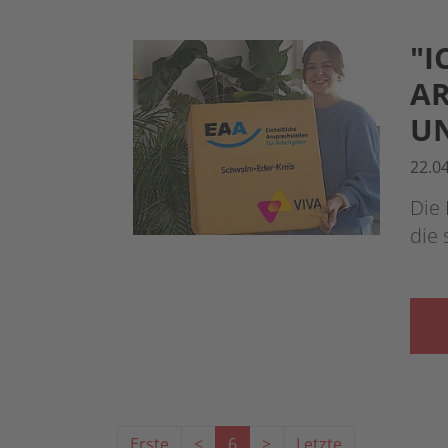
"I
AR
UN
22.0
Die 
die
Erste
<
6
>
Letzte