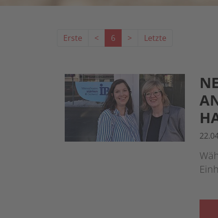
Erste
<
6
>
Letzte
NE
AN
H
22.0
Währ
Einh