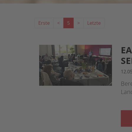
Erste
<
5
>
Letzte
E
SE
12.0
Bere
Lan