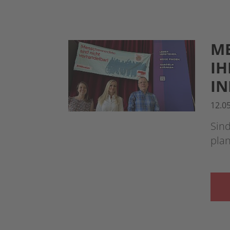
ME
IH
IN
12.0
Sin
pla