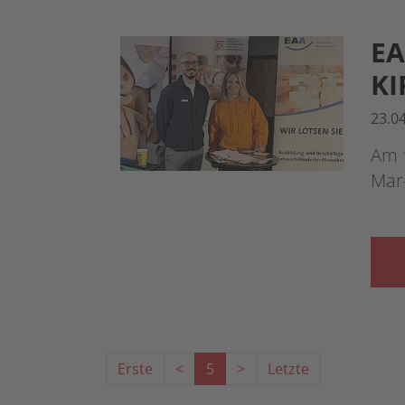
EA
KI
23.0
Am 1
Mar
Erste
<
5
>
Letzte