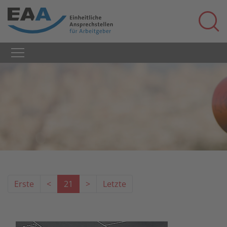
Erste
<
21
>
Letzte