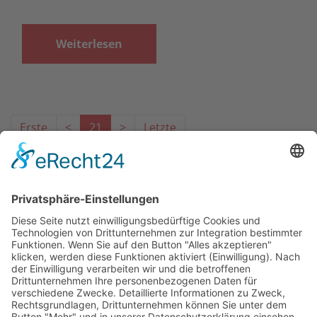
Weiterlesen
Erste
<
21
>
Letzte
Das Projekt zur Implementierung der Einheitlichen
Ansprechstellen für Arbeitgeber gemäß § 185a SGB IX in
Hessen wird gefördert aus Mitteln des LWV Hessen
Integrationsamtes. Das Projekt wird unter Einbindung
des Hessischen Ministeriums für Arbeit, Integration,
Jugend und Soziales von der Forschungsstelle des
Bildungswerks der Hessischen Wirtschaft e. V.
durchgeführt.