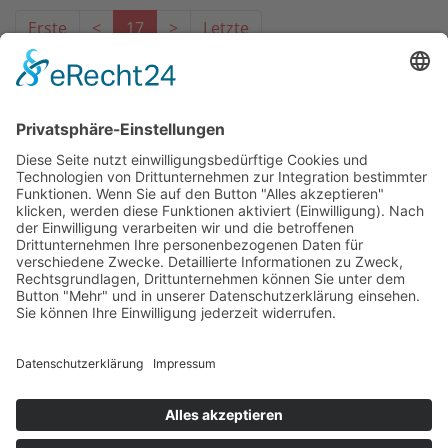
Erste
<
17
>
Letzte
Das Projekt zur Implementierung der Einheitlichen
Ansprechstellen für Arbeitgeber gemäß § 185a SGB IX in
Hessen wird gefördert aus Mitteln des LWV Hessen
Integrationsamtes. Das Projekt wird unter Einbindung
des Hessischen Ministeriums für Arbeit, Integration,
Jugend und Soziales von der Forschungsstelle des
Bildungswerks der Hessischen Wirtschaft e. V.
durchgeführt.