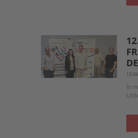
12
FR
DE
13.0
In n
Unt