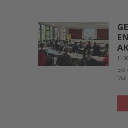
G
EN
AK
11.0
Bei
Mai