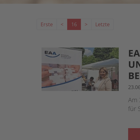
Erste
<
16
>
Letzte
EA
UN
B
23.0
Am 3
für 