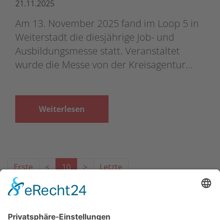
21.11.2025
Am 13. November 2025 fand im Loop 5 in
Weiterstadt die diesjährige Job- und
Ausbildungsmesse statt. Veranstaltet
wurde die Messe von der Kreisagentur…
Weiterlesen
Erste
<
10
>
Letzte
Das Projekt zur Implementierung der Einheitlichen