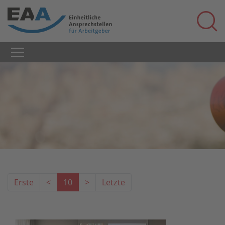
Erste
<
10
>
Letzte