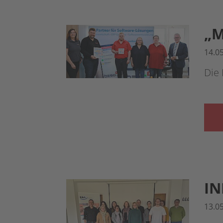
„M
14.0
Die
IN
13.0