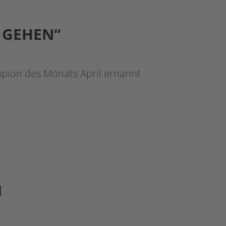
T GEHEN“
pion des Monats April ernannt
N