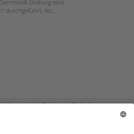
 Darmstadt-Dieburg eine
“ durchgeführt. Als…
 in Hessen wird gefördert aus Mitteln des
it, Integration, Jugend und Soziales von