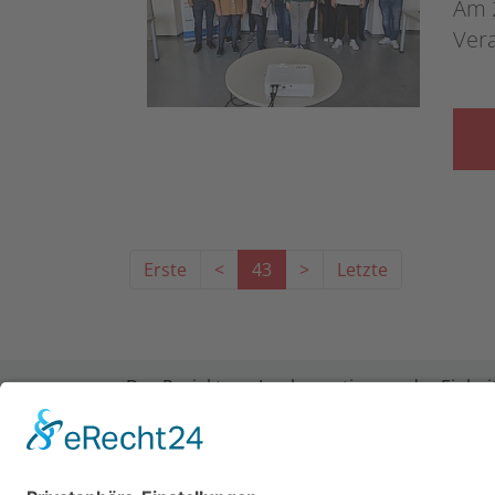
Am 
Ver
Erste
<
43
>
Letzte
Das Projekt zur Implementierung der Einheit
LWV Hessen Integrationsamtes. Das Projekt w
der Forschungsstelle des Bildungswerks der 