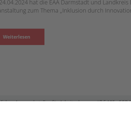
24.04.2024 hat die EAA Darmstadt und Landkreis
anstaltung zum Thema „Inklusion durch Innovation
Weiterlesen
lichen Ansprechstellen für Arbeitgeber gemäß § 185a SGB IX
ird unter Einbindung des Hessischen Ministeriums für Arbe
Hessischen Wirtschaft e. V. durchgeführt.