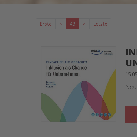
Erste
<
43
>
Letzte
IN
U
15.0
Neu