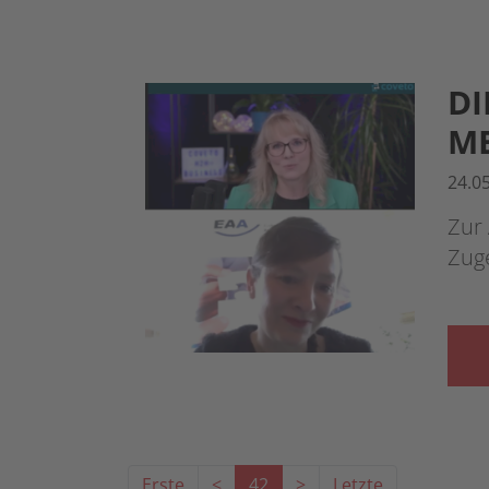
DI
M
24.0
Zur 
Zug
Erste
<
42
>
Letzte