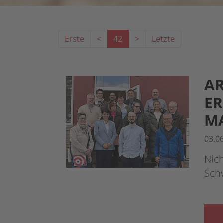
Erste
<
42
>
Letzte
AR
ER
M
03.0
Nich
Sch