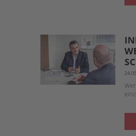
IN
WE
S
24.0
Wer
einz