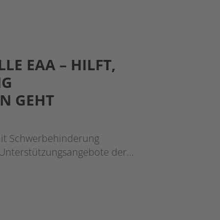
LE EAA – HILFT,
NG
N GEHT
mit Schwerbehinderung
en Unterstützungsangebote der…