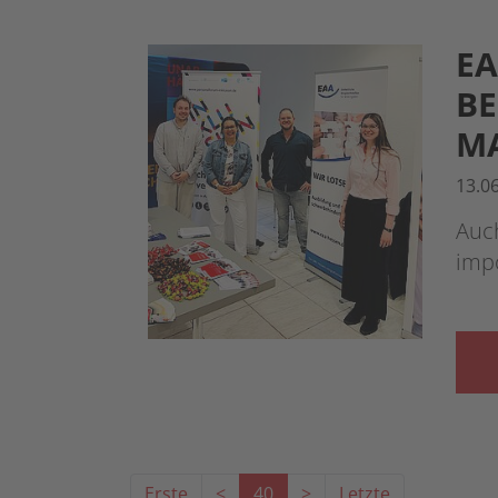
EA
EI
A
13.0
Auch
imp
Erste
<
40
>
Letzte