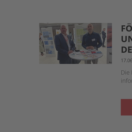
FÖ
UN
D
17.0
Die 
inf