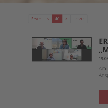
Erste
<
40
>
Letzte
ER
„M
19.0
Am 2
Ans