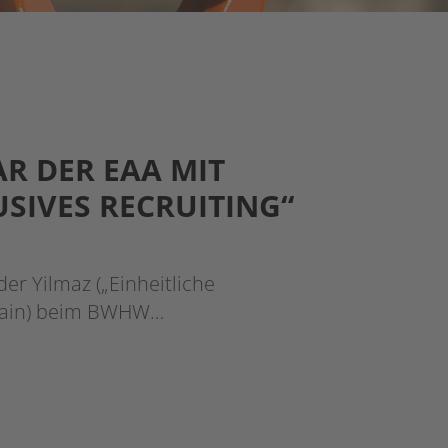
R DER EAA MIT
SIVES RECRUITING“
er Yilmaz („Einheitliche
 Main) beim BWHW…