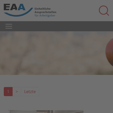
1
>
Letzte