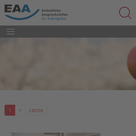
1
>
Letzte