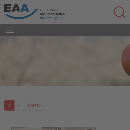
1
>
Letzte