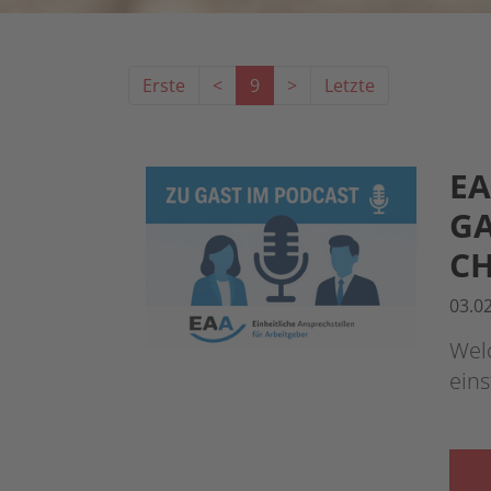
Erste
<
9
>
Letzte
EA
GA
CH
03.0
Wel
eins