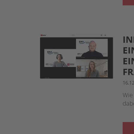
IN
EI
EI
F
16.1
Wie 
dab