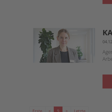
KA
04.1
Agen
Arb
Erste
<
9
>
Letzte