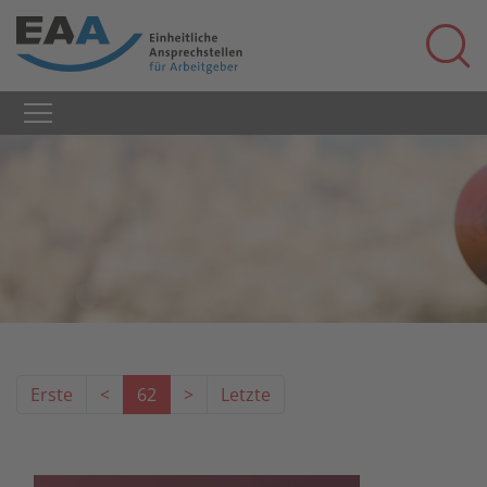
Erste
<
62
>
Letzte