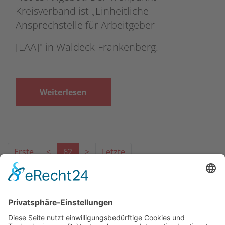
Kreisverband ist „Einheitliche
Ansprechstelle für Arbeitgeber
[EAA]" in Waldeck-Frankenberg.
Weiterlesen
Erste
<
62
>
Letzte
Das Projekt zur Implementierung der Einheitlichen
Ansprechstellen für Arbeitgeber gemäß § 185a SGB IX in
Hessen wird gefördert aus Mitteln des LWV Hessen