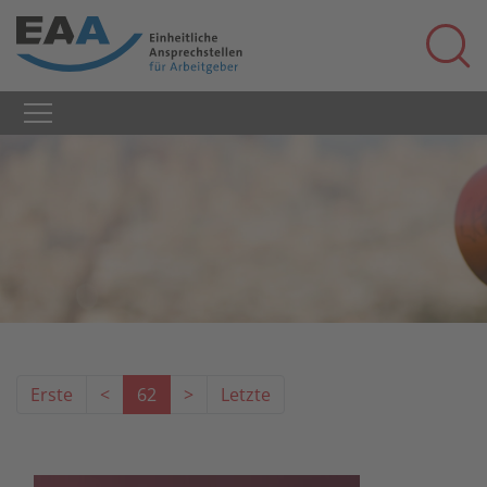
Erste
<
62
>
Letzte