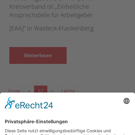
Kreisverband ist „Einheitliche
Ansprechstelle für Arbeitgeber
[EAA]" in Waldeck-Frankenberg.
Weiterlesen
Erste
<
62
>
Letzte
Das Projekt zur Implementierung der Einheitlichen
Ansprechstellen für Arbeitgeber gemäß § 185a SGB IX in
Hessen wird gefördert aus Mitteln des LWV Hessen