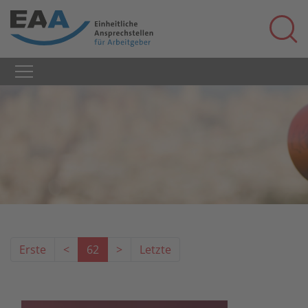
Erste
<
62
>
Letzte