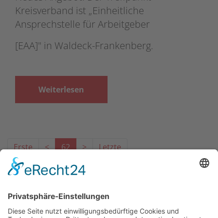
Kreisverband ist „Einheitliche
Ansprechstelle für Arbeitgeber
[EAA]" in Waldeck-Frankenberg.
Weiterlesen
Erste
<
62
>
Letzte
Das Projekt zur Implementierung der Einheitlichen
Ansprechstellen für Arbeitgeber gemäß § 185a SGB IX in
Hessen wird gefördert aus Mitteln des LWV Hessen