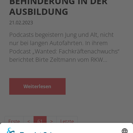
BEHINDERUNG IN DER
AUSBILDUNG
21.02.2023
Podcasts begeistern Jung und Alt, nicht
nur bei langen Autofahrten. In ihrem
Podcast „Wanted: Fachkräftenachwuchs“
berichtet Birte Zeltmann vom RKW…
Weiterlesen
Erste
<
61
>
Letzte