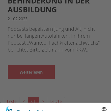
BEHINDERUNG IN DER
AUSBILDUNG
21.02.2023
Podcasts begeistern Jung und Alt, nicht
nur bei langen Autofahrten. In ihrem
Podcast „Wanted: Fachkräftenachwuchs“
berichtet Birte Zeltmann vom RKW…
Weiterlesen
Erste
<
61
>
Letzte