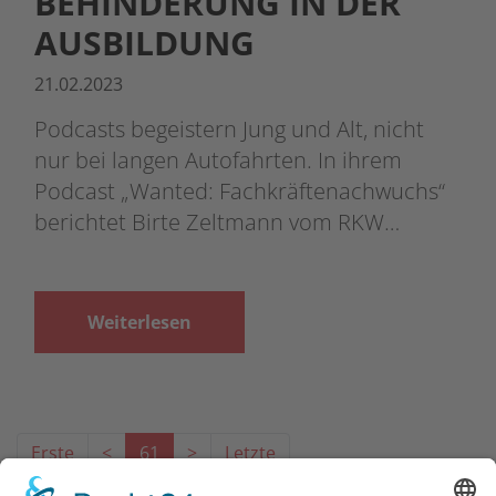
BEHINDERUNG IN DER
AUSBILDUNG
21.02.2023
Podcasts begeistern Jung und Alt, nicht
nur bei langen Autofahrten. In ihrem
Podcast „Wanted: Fachkräftenachwuchs“
berichtet Birte Zeltmann vom RKW…
Weiterlesen
Erste
<
61
>
Letzte