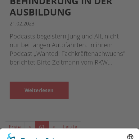
BEHINDERUNG IN DER
AUSBILDUNG
21.02.2023
Podcasts begeistern Jung und Alt, nicht
nur bei langen Autofahrten. In ihrem
Podcast „Wanted: Fachkräftenachwuchs“
berichtet Birte Zeltmann vom RKW…
Weiterlesen
Erste
<
61
>
Letzte