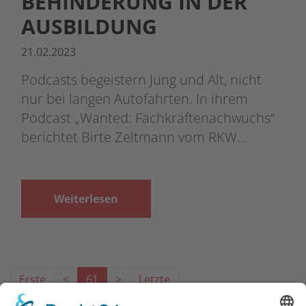
BEHINDERUNG IN DER
AUSBILDUNG
21.02.2023
Podcasts begeistern Jung und Alt, nicht
nur bei langen Autofahrten. In ihrem
Podcast „Wanted: Fachkräftenachwuchs“
berichtet Birte Zeltmann vom RKW…
Weiterlesen
Erste
<
61
>
Letzte