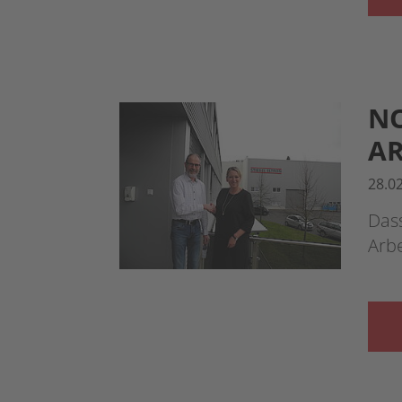
NO
AR
28.0
Dass
Arb