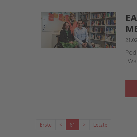
EA
ME
21.0
Podc
„Wa
Erste
<
61
>
Letzte