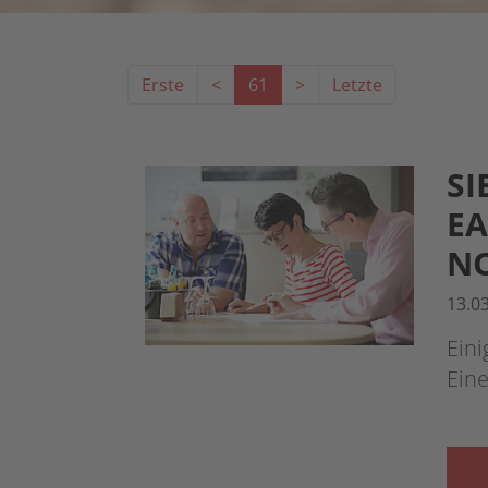
Erste
<
61
>
Letzte
SI
EA
N
13.0
Eini
Eine