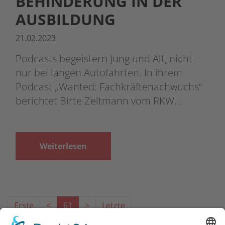
BEHINDERUNG IN DER
AUSBILDUNG
21.02.2023
Podcasts begeistern Jung und Alt, nicht
nur bei langen Autofahrten. In ihrem
Podcast „Wanted: Fachkräftenachwuchs“
berichtet Birte Zeltmann vom RKW…
Weiterlesen
Erste
<
61
>
Letzte