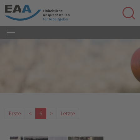
Erste
<
6
>
Letzte