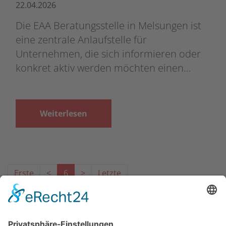
22.04.2026
Die EAA Beratungsstelle in Melsungen ist
eine zentrale Anlaufstelle für
Unternehmen, die sich informieren oder
konkret aktiv werden möchten einen…
Weiterlesen
Erste
<
6
>
Letzte