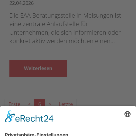
22.04.2026
Die EAA Beratungsstelle in Melsungen ist
eine zentrale Anlaufstelle für
Unternehmen, die sich informieren oder
konkret aktiv werden möchten einen…
Weiterlesen
Erste
<
6
>
Letzte