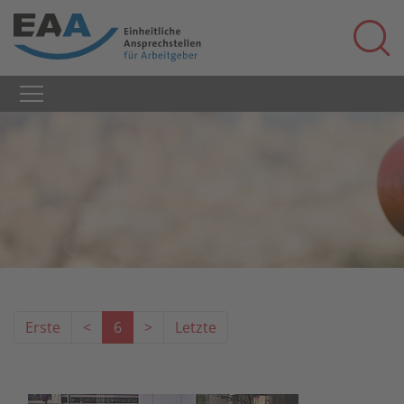
Erste
<
6
>
Letzte