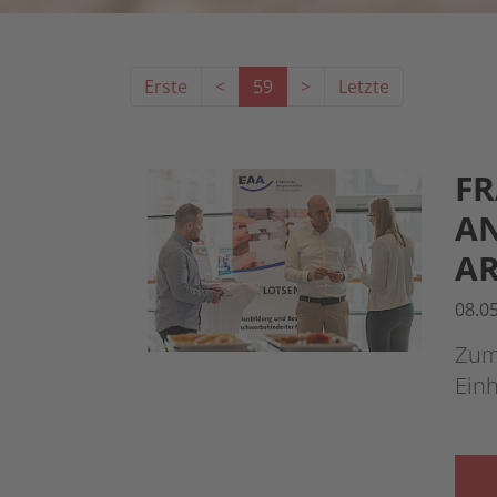
Erste
<
59
>
Letzte
FR
AN
AR
08.0
Zum
Einh