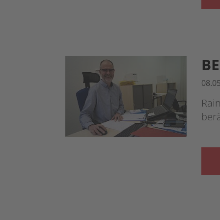
BE
08.0
Rain
berä