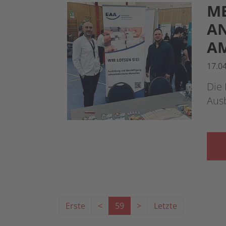
ME
AN
A
17.0
Die 
Ausb
Erste
<
59
>
Letzte