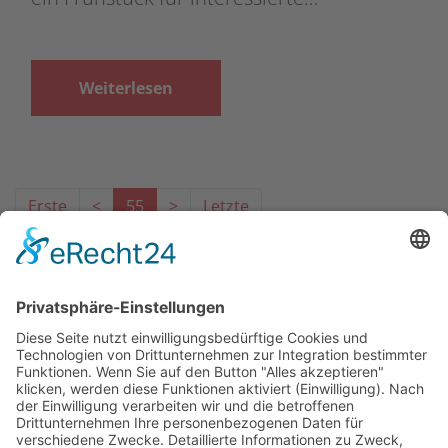
Weiterlesen
Erste
<
55
>
Letzte
Das Projekt zur Implementierung der Einheitlichen
Ansprechstellen für Arbeitgeber gemäß § 185a SGB IX in
Hessen wird gefördert aus Mitteln des LWV Hessen
Integrationsamtes. Das Projekt wird unter Einbindung
des Hessischen Ministeriums für Arbeit, Integration,
Jugend und Soziales von der Forschungsstelle des
Bildungswerks der Hessischen Wirtschaft e. V.
durchgeführt.