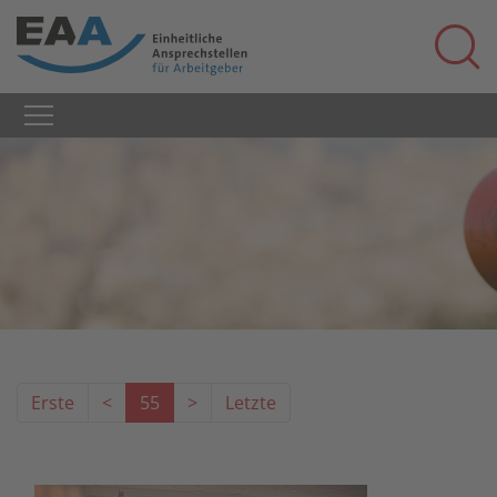
Erste
<
55
>
Letzte