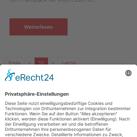
Weiterlesen
Erste
<
55
>
Letzte
Das Projekt zur Implementierung der Einheitlichen
Ansprechstellen für Arbeitgeber gemäß § 185a SGB IX in
Hessen wird gefördert aus Mitteln des LWV Hessen
Integrationsamtes. Das Projekt wird unter Einbindung
des Hessischen Ministeriums für Arbeit, Integration,
Jugend und Soziales von der Forschungsstelle des
Bildungswerks der Hessischen Wirtschaft e. V.
durchgeführt.