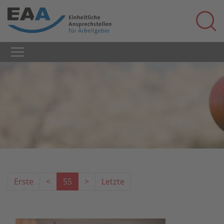
Erste
<
55
>
Letzte