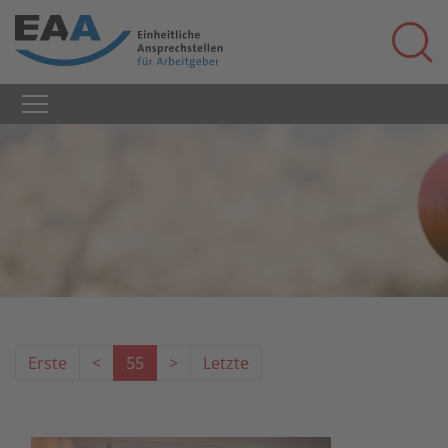
Erste
<
55
>
Letzte