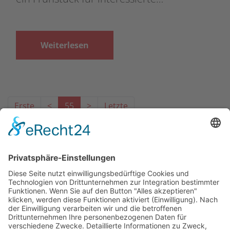
Weiterlesen
Erste
<
55
>
Letzte
Das Projekt zur Implementierung der Einheitlichen
Ansprechstellen für Arbeitgeber gemäß § 185a SGB IX in
Hessen wird gefördert aus Mitteln des LWV Hessen
Integrationsamtes. Das Projekt wird unter Einbindung
des Hessischen Ministeriums für Arbeit, Integration,
Jugend und Soziales von der Forschungsstelle des
Bildungswerks der Hessischen Wirtschaft e. V.
durchgeführt.