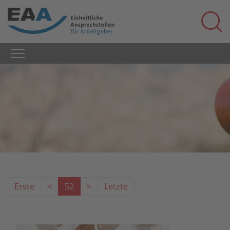
Erste
<
52
>
Letzte