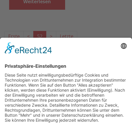
Weiterlesen
Erste
<
52
>
Letzte
Das Projekt zur Implementierung der Einheitlichen
Ansprechstellen für Arbeitgeber gemäß § 185a SGB IX in
Hessen wird gefördert aus Mitteln des LWV Hessen
Integrationsamtes. Das Projekt wird unter Einbindung
des Hessischen Ministeriums für Arbeit, Integration,
Jugend und Soziales von der Forschungsstelle des
Bildungswerks der Hessischen Wirtschaft e. V.
durchgeführt.