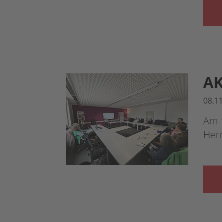
AK
08.1
Am 
Herr