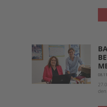
BA
BE
M
08.1
27.
den 