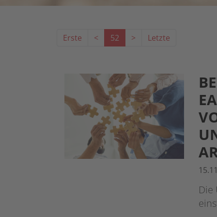
Erste
<
52
>
Letzte
BE
EA
ON
TE
B
15.1
Die
eins