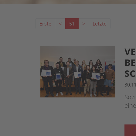
Erste
<
51
>
Letzte
VE
BE
S
30.1
Sozi
eine