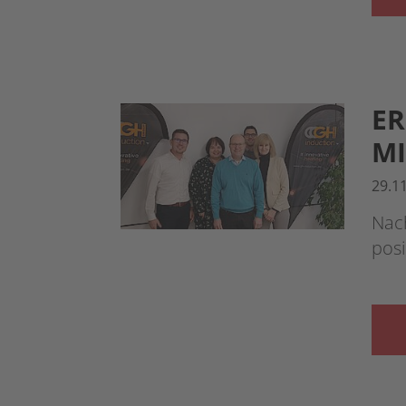
ER
M
29.1
Nac
posi