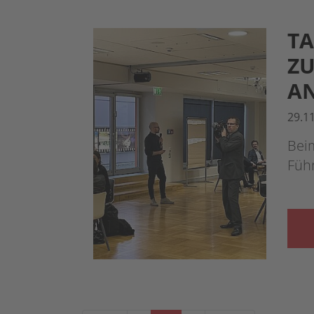
TA
ZU
AN
29.1
Beim
Füh