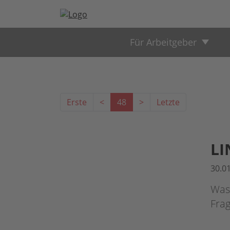
Für Arbeitgeber
Erste
<
48
>
Letzte
LI
30.0
Was 
Frag