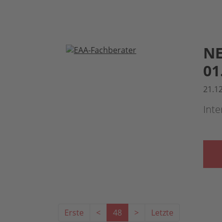
NE
01
21.1
Int
Erste
<
48
>
Letzte