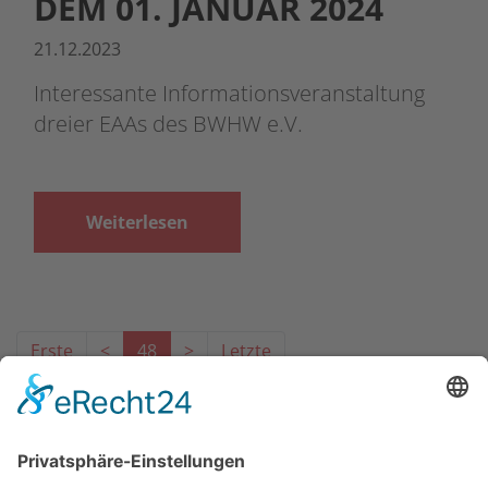
DEM 01. JANUAR 2024
21.12.2023
Interessante Informationsveranstaltung
dreier EAAs des BWHW e.V.
Weiterlesen
Erste
<
48
>
Letzte
Das Projekt zur Implementierung der Einheitlichen
Ansprechstellen für Arbeitgeber gemäß § 185a SGB IX in