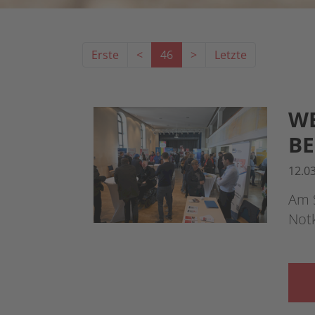
Erste
<
46
>
Letzte
WE
B
12.0
Am S
Not