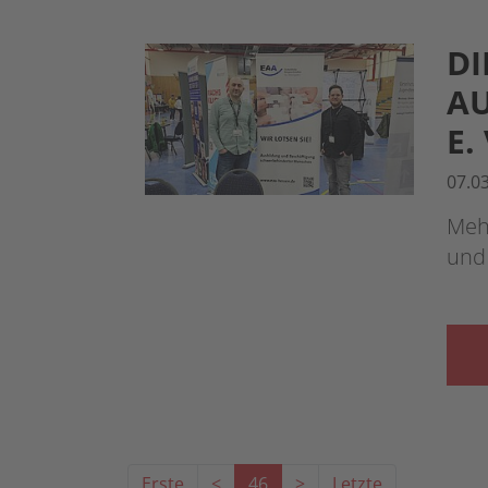
DI
AU
E.
07.0
Meh
und
Erste
<
46
>
Letzte