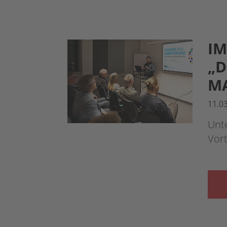
IM
„D
M
11.0
Unte
Vort