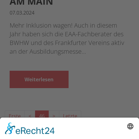
AM MAIN
07.03.2024
Mehr Inklusion wagen! Auch in diesem
Jahr haben sich die EAA-Fachberater des
BWHW und des Frankfurter Vereins aktiv
an der Ausbildungsmesse…
Weiterlesen
Erste
<
46
>
Letzte