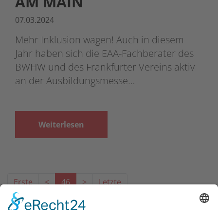
AM MAIN
07.03.2024
Mehr Inklusion wagen! Auch in diesem
Jahr haben sich die EAA-Fachberater des
BWHW und des Frankfurter Vereins aktiv
an der Ausbildungsmesse…
Weiterlesen
Erste
<
46
>
Letzte