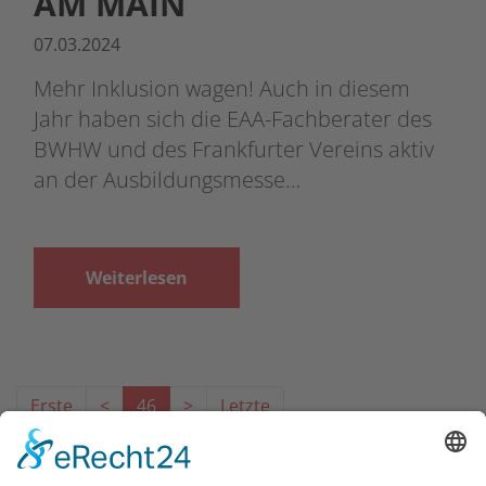
AM MAIN
07.03.2024
Mehr Inklusion wagen! Auch in diesem
Jahr haben sich die EAA-Fachberater des
BWHW und des Frankfurter Vereins aktiv
an der Ausbildungsmesse…
Weiterlesen
Erste
<
46
>
Letzte