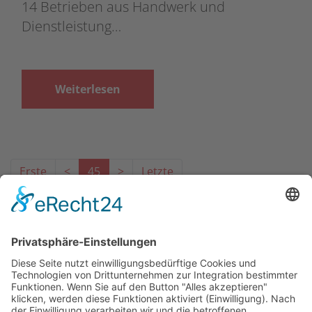
14 Betrieben aus Handwerk und
Dienstleistung…
Weiterlesen
Erste
<
45
>
Letzte
Das Projekt zur Implementierung der Einheitlichen
Ansprechstellen für Arbeitgeber gemäß § 185a SGB IX in
Hessen wird gefördert aus Mitteln des LWV Hessen
Integrationsamtes. Das Projekt wird unter Einbindung
des Hessischen Ministeriums für Arbeit, Integration,
Jugend und Soziales von der Forschungsstelle des
Bildungswerks der Hessischen Wirtschaft e. V.