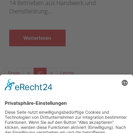
14 Betrieben aus Handwerk und
Dienstleistung…
Weiterlesen
Erste
<
45
>
Letzte
Das Projekt zur Implementierung der Einheitlichen
Ansprechstellen für Arbeitgeber gemäß § 185a SGB IX in
Hessen wird gefördert aus Mitteln des LWV Hessen
Integrationsamtes. Das Projekt wird unter Einbindung
des Hessischen Ministeriums für Arbeit, Integration,
Jugend und Soziales von der Forschungsstelle des
Bildungswerks der Hessischen Wirtschaft e. V.