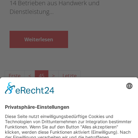
14 Betrieben aus Handwerk und
Dienstleistung…
Weiterlesen
Erste
<
45
>
Letzte
Das Projekt zur Implementierung der Einheitlichen
Ansprechstellen für Arbeitgeber gemäß § 185a SGB IX in
Hessen wird gefördert aus Mitteln des LWV Hessen
Integrationsamtes. Das Projekt wird unter Einbindung
des Hessischen Ministeriums für Arbeit, Integration,
Jugend und Soziales von der Forschungsstelle des
Bildungswerks der Hessischen Wirtschaft e. V.