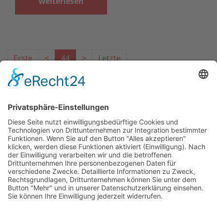
Weiterlesen
Erste
<
44
>
Letzte
Das Projekt zur Implementierung der Einheitlichen
Ansprechstellen für Arbeitgeber gemäß § 185a SGB IX in
Hessen wird gefördert aus Mitteln des LWV Hessen
Integrationsamtes. Das Projekt wird unter Einbindung
des Hessischen Ministeriums für Arbeit, Integration,
Jugend und Soziales von der Forschungsstelle des
Bildungswerks der Hessischen Wirtschaft e. V.
durchgeführt.