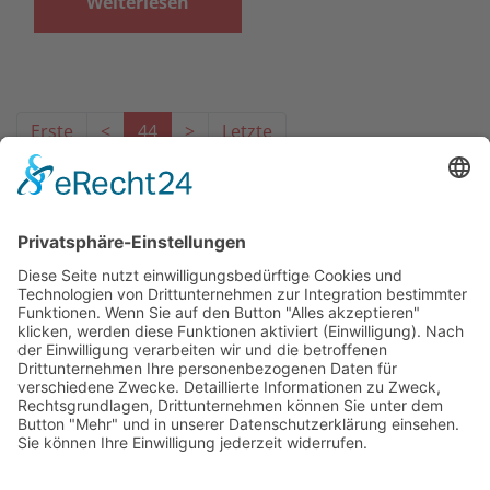
Weiterlesen
Erste
<
44
>
Letzte
Das Projekt zur Implementierung der Einheitlichen
Ansprechstellen für Arbeitgeber gemäß § 185a SGB IX in
Hessen wird gefördert aus Mitteln des LWV Hessen
Integrationsamtes. Das Projekt wird unter Einbindung
des Hessischen Ministeriums für Arbeit, Integration,
Jugend und Soziales von der Forschungsstelle des
Bildungswerks der Hessischen Wirtschaft e. V.
durchgeführt.