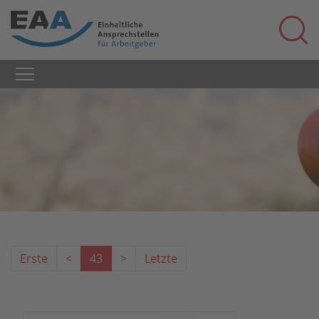
Erste
<
43
>
Letzte