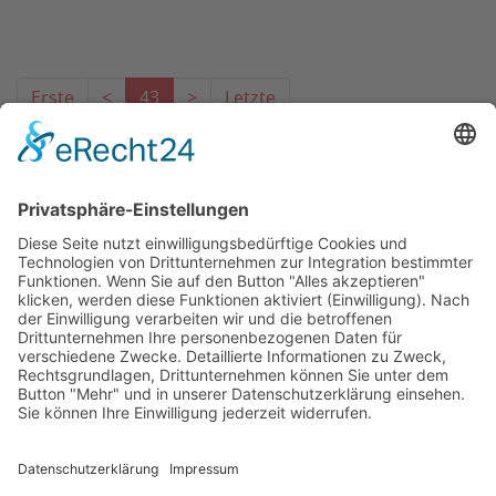
Erste
<
43
>
Letzte
Das Projekt zur Implementierung der Einheitlichen
Ansprechstellen für Arbeitgeber gemäß § 185a SGB IX in
Hessen wird gefördert aus Mitteln des LWV Hessen
Integrationsamtes. Das Projekt wird unter Einbindung
des Hessischen Ministeriums für Arbeit, Integration,
Jugend und Soziales von der Forschungsstelle des
Bildungswerks der Hessischen Wirtschaft e. V.
durchgeführt.