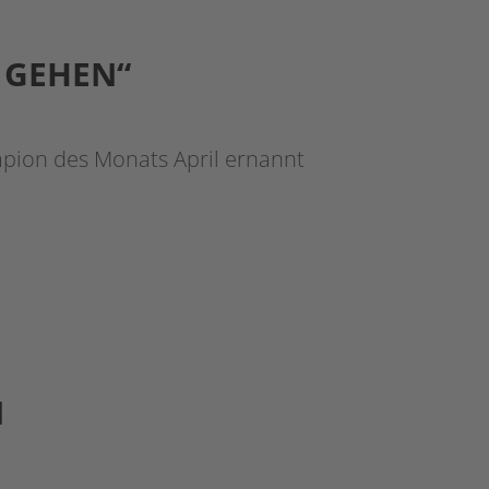
T GEHEN“
pion des Monats April ernannt
N