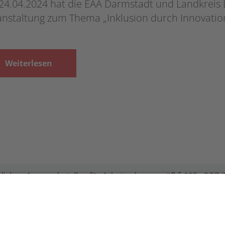
24.04.2024 hat die EAA Darmstadt und Landkreis
anstaltung zum Thema „Inklusion durch Innovation
Weiterlesen
lichen Ansprechstellen für Arbeitgeber gemäß § 185a SGB IX
ird unter Einbindung des Hessischen Ministeriums für Arbe
Hessischen Wirtschaft e. V. durchgeführt.