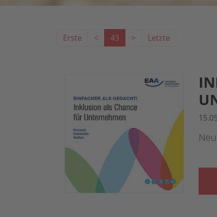
Erste
<
43
>
Letzte
IN
U
15.0
Neu