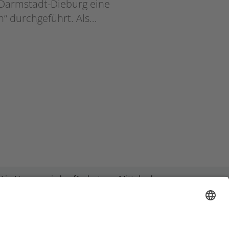
 Darmstadt-Dieburg eine
“ durchgeführt. Als…
 in Hessen wird gefördert aus Mitteln des
it, Integration, Jugend und Soziales von