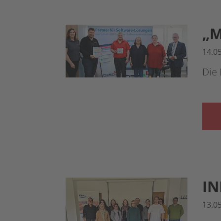
„M
14.0
Die
IN
13.0