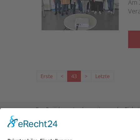
Am 
Ver
Erste
<
43
>
Letzte
Das Projekt zur Implementierung der Einheit
LWV Hessen Integrationsamtes. Das Projekt w
der Forschungsstelle des Bildungswerks der 