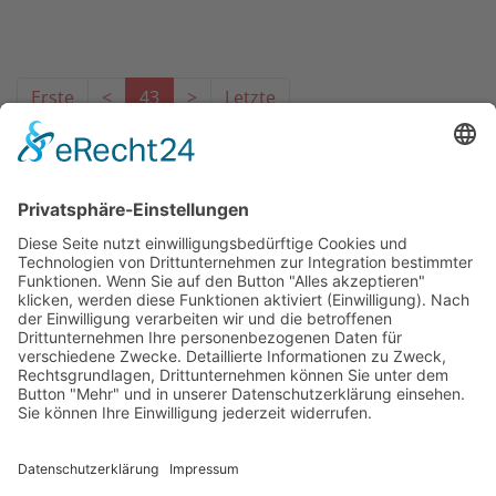
Erste
<
43
>
Letzte
Das Projekt zur Implementierung der Einheitlichen
Ansprechstellen für Arbeitgeber gemäß § 185a SGB IX in
Hessen wird gefördert aus Mitteln des LWV Hessen
Integrationsamtes. Das Projekt wird unter Einbindung
des Hessischen Ministeriums für Arbeit, Integration,
Jugend und Soziales von der Forschungsstelle des
Bildungswerks der Hessischen Wirtschaft e. V.
durchgeführt.