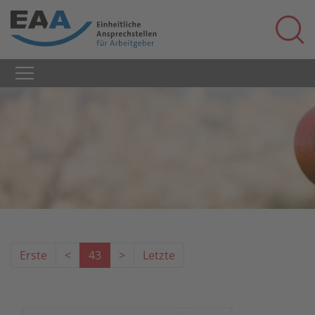
Erste
<
43
>
Letzte